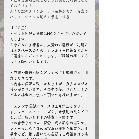
や仕草を素敵に残せるよう意識した内装になっ
ております！
大きな窓のようなカーテン装飾ができ、背景の
バリエーションも増える予定です😊
【ご注意】
・ペット同伴の撮影はNGとさせていただいて
おります。
※小さなお子様含め、大勢のお客様がご利用さ
れるスペースのため、アレルギー対策などから
ご遠慮いただいております。ご理解の程、よろ
しくお願いいたします。
・衣装や撮影小物などはすべてお客様でのこ用
意となります。
※内容の保証は致しかねますが、多少スタジオ
備品がございます。その中で使用されたいもの
がある場合は、使って頂いても構いません。
・スタジオ撮影スペースは土足禁止となりま
す。ファーストシューズや、未使用の靴などで
あれば、履いたままの撮影も可能です。
※お宮参りや七五三記念、成人記念の撮影で、
フォーマルな全身のお写真の撮影を希望される
場合など、靴を履いての撮影をご希望される場