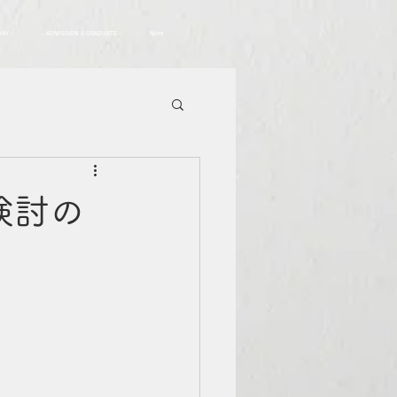
DAY -
- ADMISSION & GRADUATE -
More
検討の