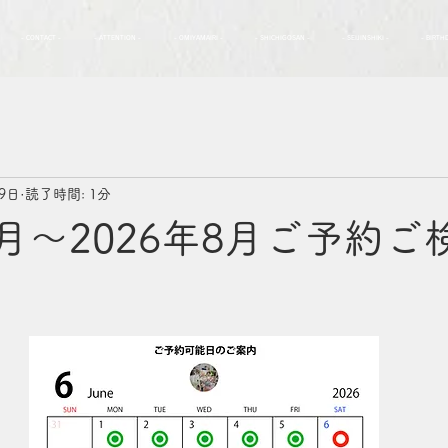
- CONTACT -
- ATTENTION -
- OMIYAMAIRI -
- SHICHIGOSAN -
- SEIJINSHIKI -
- BIRTH
9日
読了時間: 1分
6月〜2026年8月ご予約ご