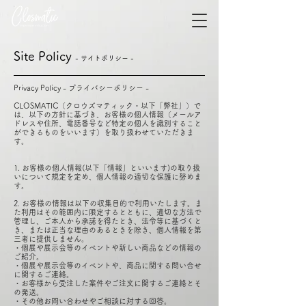
Site Policy
- サイトポリシー -
Privacy Policy - プライバシーポリシー -
CLOSMATIC（クロウズマティック・以下「弊社」）で
は、以下の方針に基づき、お客様の個人情報（メールア
ドレスや住所、電話番号など特定の個人を識別すること
ができるものをいいます）を取り扱わせていただきま
す。
1. お客様の個人情報(以下「情報」といいます)の取り扱
いについて規定を定め、個人情報の適切な保護に努めま
す。
2. お客様の情報は以下の収集目的で利用いたします。ま
た利用はその範囲内に限定するとともに、適切な方法で
管理し、ご本人から承諾を得たとき、法令等に基づくと
き、または正当な理由のあるときを除き、個人情報を第
三者に提供しません。
・個展や展示会等のイベントや新しい商品などの情報の
ご紹介。
・個展や展示会等のイベントや、商品に関する問い合せ
に関するご連絡。
・お客様から受注した案件やご注文に関するご連絡とそ
の発送。
・その他お問い合わせやご相談に対する回答。